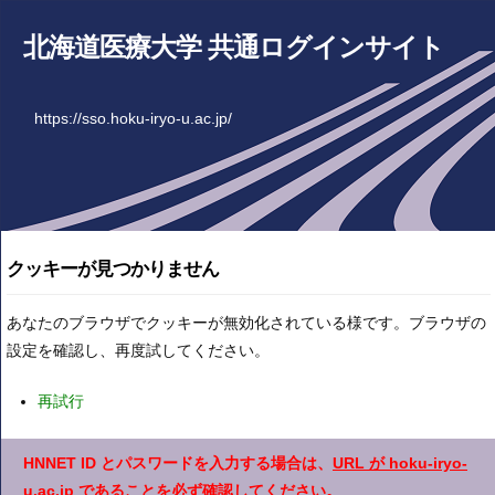
北海道医療大学 共通ログインサイト
https://sso.hoku-iryo-u.ac.jp/
クッキーが見つかりません
あなたのブラウザでクッキーが無効化されている様です。ブラウザの
設定を確認し、再度試してください。
再試行
HNNET ID とパスワードを入力する場合は、
URL が hoku-iryo-
u.ac.jp
であることを必ず確認してください。