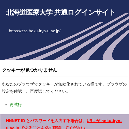
北海道医療大学 共通ログインサイト
https://sso.hoku-iryo-u.ac.jp/
クッキーが見つかりません
あなたのブラウザでクッキーが無効化されている様です。ブラウザの
設定を確認し、再度試してください。
再試行
HNNET ID とパスワードを入力する場合は、
URL が hoku-iryo-
u.ac.jp
であることを必ず確認してください。