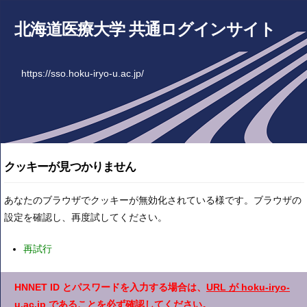
北海道医療大学 共通ログインサイト
https://sso.hoku-iryo-u.ac.jp/
クッキーが見つかりません
あなたのブラウザでクッキーが無効化されている様です。ブラウザの
設定を確認し、再度試してください。
再試行
HNNET ID とパスワードを入力する場合は、
URL が hoku-iryo-
u.ac.jp
であることを必ず確認してください。